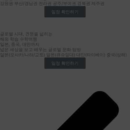
강원권 부산/경남권 전라권 공주/부여권 경북권 제주권
일정 확인하기
글로벌 시대, 견문을 넓히는
해외 학습 수학여행
일본, 중국, 대만까지
넓은 세상을 보고 배우는 글로벌 문화 탐방
일본(오사카/나라/교토) 일본(큐슈일대) 대만(타이베이) 중국(상해)
일정 확인하기