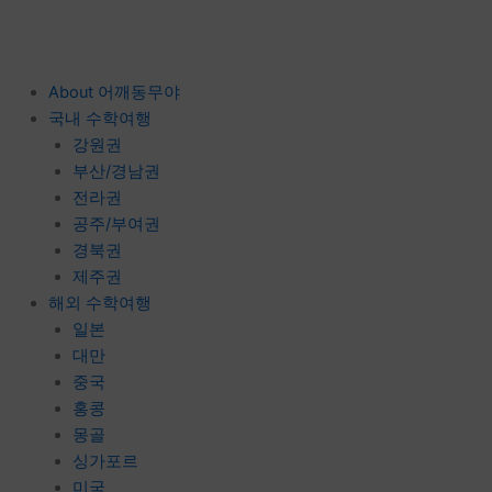
콘
텐
츠
로
About 어깨동무야
건
국내 수학여행
너
강원권
뛰
부산/경남권
기
전라권
공주/부여권
경북권
제주권
해외 수학여행
일본
대만
중국
홍콩
몽골
싱가포르
미국