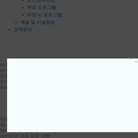
주요 프로그램
우천 시 프로그램
객실 및 시설정보
견적문의
아무 걱정 없이
어깨동무하던 그 시절처럼
걱정 없는 여행, 빈틈 없는 여행 시스템
오직 어깨동무입니다.
Since 1992 수학여행, 본질을 찾다
About 어깨동무야
우리 땅, 우리 역사를 만나는
국내 학습 수학여행
역사, 문화, 자연이 어우러진
대한민국 대표 교육 여행