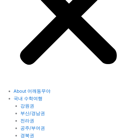
About 어깨동무야
국내 수학여행
강원권
부산/경남권
전라권
공주/부여권
경북권