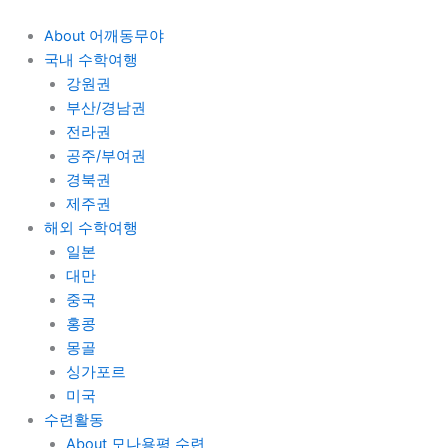
콘
텐
About 어깨동무야
츠
국내 수학여행
로
강원권
건
부산/경남권
너
전라권
뛰
공주/부여권
기
경북권
제주권
해외 수학여행
일본
대만
중국
홍콩
몽골
싱가포르
미국
수련활동
About 모나용평 수련