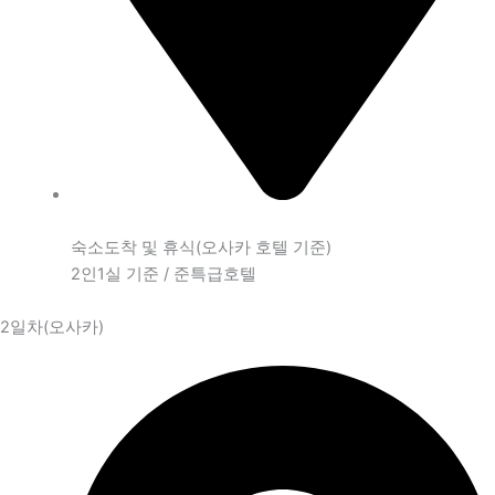
숙소도착 및 휴식(오사카 호텔 기준)
2인1실 기준 / 준특급호텔
2일차(오사카)