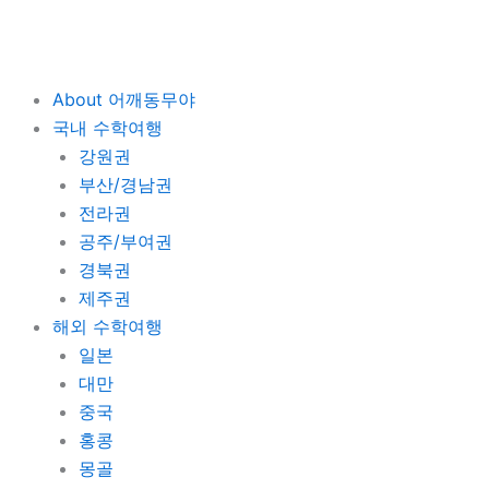
콘
텐
츠
로
About 어깨동무야
건
국내 수학여행
너
강원권
뛰
부산/경남권
기
전라권
공주/부여권
경북권
제주권
해외 수학여행
일본
대만
중국
홍콩
몽골